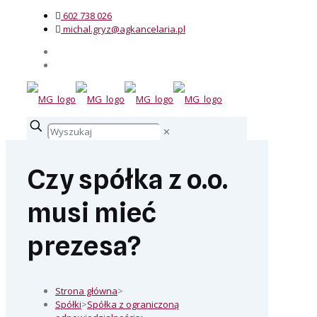
602 738 026
michal.gryz@agkancelaria.pl
✕
Czy spółka z o.o.
musi mieć
prezesa?
Strona główna
>
Spółki
>
Spółka z ograniczoną