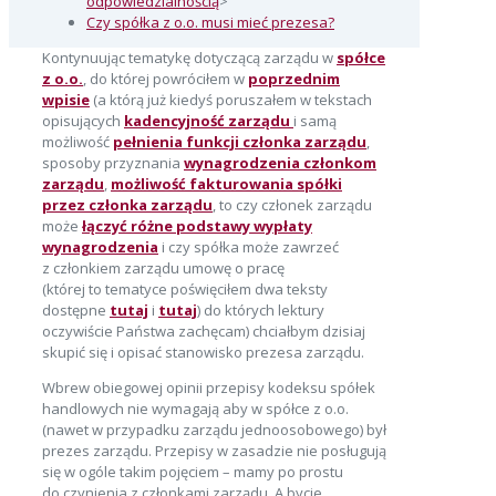
odpowiedzialnością
>
Czy spółka z o.o. musi mieć prezesa?
Kontynuując tematykę dotyczącą zarządu w
spółce
z o.o.
, do której powróciłem w
poprzednim
wpisie
(a którą już kiedyś poruszałem w tekstach
opisujących
kadencyjność zarządu
i samą
możliwość
pełnienia funkcji członka zarządu
,
sposoby przyznania
wynagrodzenia członkom
zarządu
,
możliwość fakturowania spółki
przez członka zarządu
, to czy członek zarządu
może
łączyć różne podstawy wypłaty
wynagrodzenia
i czy spółka może zawrzeć
z członkiem zarządu umowę o pracę
(której to tematyce poświęciłem dwa teksty
dostępne
tutaj
i
tutaj
) do których lektury
oczywiście Państwa zachęcam) chciałbym dzisiaj
skupić się i opisać stanowisko prezesa zarządu.
Wbrew obiegowej opinii przepisy kodeksu spółek
handlowych nie wymagają aby w spółce z o.o.
(nawet w przypadku zarządu jednoosobowego) był
prezes zarządu. Przepisy w zasadzie nie posługują
się w ogóle takim pojęciem – mamy po prostu
do czynienia z członkami zarządu. A bycie