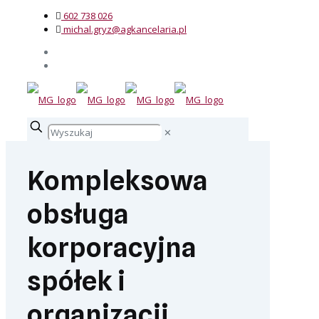
602 738 026
michal.gryz@agkancelaria.pl
✕
Kompleksowa
obsługa
korporacyjna
spółek i
organizacji