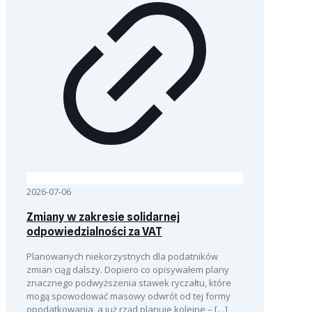
2026-07-06
Zmiany w zakresie solidarnej
odpowiedzialności za VAT
Planowanych niekorzystnych dla podatników
zmian ciąg dalszy. Dopiero co opisywałem plany
znacznego podwyższenia stawek ryczałtu, które
mogą spowodować masowy odwrót od tej formy
opodatkowania, a już rząd planuje kolejne –
[…]