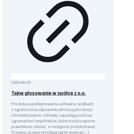
2026-06-29
Tajne głosowanie w spółce z o.o.
Procedura podejmowania uchwał w spółkach
z ograniczoną odpowiedzialnością jest dosyć
sformalizowana. Uchwały zapadają podczas
zgromadzeń wspólników, które trzeba wpierw
prawidłowo zwołać, a następnie protokołować.
Przepisy prawa określają także wymogi
[…]