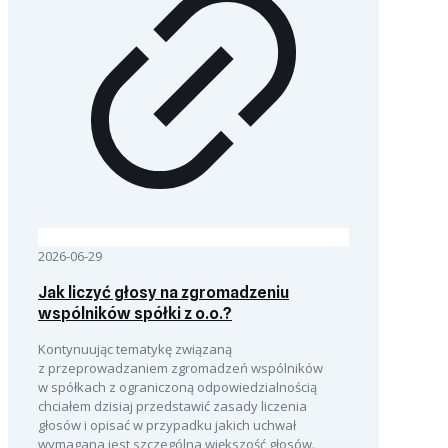
2026-06-29
Jak liczyć głosy na zgromadzeniu
wspólników spółki z o.o.?
Kontynuując tematykę związaną
z przeprowadzaniem zgromadzeń wspólników
w spółkach z ograniczoną odpowiedzialnością
chciałem dzisiaj przedstawić zasady liczenia
głosów i opisać w przypadku jakich uchwał
wymagana jest szczególna większość głosów.