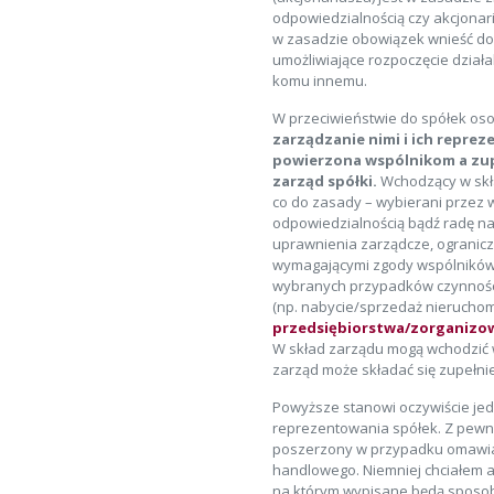
odpowiedzialnością czy akcjonar
w zasadzie obowiązek wnieść do s
umożliwiające rozpoczęcie działa
komu innemu.
W przeciwieństwie do spółek o
zarządzanie nimi i ich reprez
powierzona wspólnikom a zup
zarząd spółki.
Wchodzący w skł
co do zasady – wybierani przez 
odpowiedzialnością bądź radę na
uprawnienia zarządcze, ogranicz
wymagającymi zgody wspólników/
wybranych przypadków czynności
(np. nabycie/sprzedaż nieruchom
przedsiębiorstwa/zorganizow
W skład zarządu mogą wchodzić w
zarząd może składać się zupełnie
Powyższe stanowi oczywiście jed
reprezentowania spółek. Z pewno
poszerzony w przypadku omawia
handlowego. Niemniej chciałem ab
na którym wypisane będą sposob