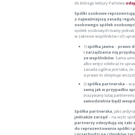
do którego lektury Państwa
ods
Spółki osobowe reprezentują
z najważniejszą zasadą regulu
osobowego spółek osobowych
spółek osobowych mamy jednak 
w zakresie wspólników i ich upr
1)
spółka jawna
–
prawo d
i zarządzania nią przysł
ze wspólników
. Sama umo
albo wręcz odebrać to upra
zasada ogólna jest taka, że
a prawo to obejmuje wszys
2)
spółka partnerska
– w p
samą jak w przypadku spó
(nazywany tutaj partnerem)
samodzielnie bądź wespó
Spółka partnerska
, jako jedy
jednakże zarząd
– na wzór spół
partnerzy zdecydują się taki
do reprezentowania spółki i 
i przechodzi na członków za