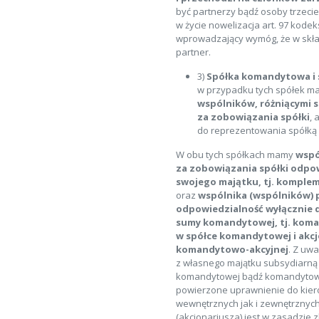
być partnerzy bądź osoby trzecie
w życie nowelizacja art. 97 kode
wprowadzający wymóg, że w skła
partner.
3)
Spółka komandytowa i
w przypadku tych spółek m
wspólników, różniącymi 
za zobowiązania spółki
, 
do reprezentowania spółką 
W obu tych spółkach mamy
wspó
za zobowiązania spółki odpow
swojego majątku, tj. komple
oraz
wspólnika (wspólników) 
odpowiedzialność wyłącznie 
sumy komandytowej, tj. koma
w spółce komandytowej i akcj
komandytowo-akcyjnej
. Z uw
z własnego majątku subsydiarną 
komandytowej bądź komandytowo-
powierzone uprawnienie do kier
wewnętrznych jak i zewnętrznych
(akcjonariusza) jest w zasadzie 