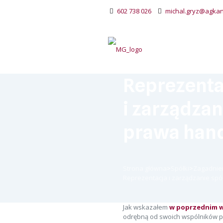
602 738 026
michal.gryz@agkanc
Reprezenta
i zarządza
prawa han
Strona główna
>
Spółki
>
Zagadnie
Reprezentacja i zarządzanie sp
Jak wskazałem
w poprzednim w
odrębną od swoich wspólników p