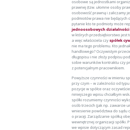
osobowe są jednostkami organiz
prawnej (tzw. ułomne osoby praw
osobowość prawną i zaliczamy j
podmiotów prawa nie będących o
pytanie kto te podmioty może r
jednoosobowych działalnośc
w których przedsiębiorstwo jest 
a więc właściciela czy
spółek cyw
nie ma tego problemu. Kto jedna
handlowego? Oczywistym przecież
długopisu i nie złoży podpisu p
sobie warunków kontraktu czy p
z potencjalnym pracownikiem.
Powyższe czynności w imieniu sp
przy czym – w zależności od typu 
pozycje w spółce oraz oczywiści
niniejszego wpisu chciałbym wsk
spółki rozumiemy czynności wyk
osób trzecich (jak np. zawarcie 
wniesienie powództwa do sądu 
o pracę). Zarządzanie spółką ob
wewnętrznej organizacji spółki. 
we wpisie dotyczącym zasad repre