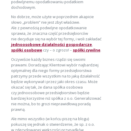
podwójnemu opodatkowaniu podatkiem
dochodowym.
No dobrze, może użyte w poprzednim akapicie
słowo „problem” nie jest zbyt właściwe.
Ale z pewnością podwójne opodatkowanie
sprawia, że znaczna część przedsiębiorców
nie decyduje się na wybór tej formy, i woli zakładać
jednoosobowe działalności gospodarcze
,
spółki osobowe
czy – o zgrozo! –
spółki cywilne
.
Oczywiście każdy biznes rządzi się swoimi
prawami. Doradzając Klientowi wybór najbardziej
optymalnej dla niego formy przedsiębiorstwa
patrzymy przede wszystkim na to jaką działalność
będzie wykonywał i przez jaki okres czasu. Może
okazać się tak, że dana spółka osobowa
czy jednoosobowe przedsiębiorstwo będzie
bardziej korzystne niż spółka z o.o. Generalizować
nie można, bo to grozi nieprawidłową poradą
prawną.
Ale mimo wszystko (w końcu piszę na blogu)
pokuszę się jednak o stwierdzenie, że sp. z o.o.
w zdecydowanej większości przypadków