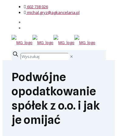
602 738 026
michal.gryz@agkancelaria.pl
✕
Podwójne
opodatkowanie
spółek z o.o. i jak
je omijać