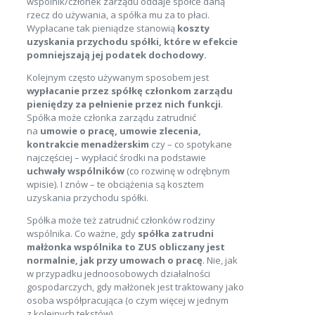
wspólnik/członek zarządu oddaje spółce daną
rzecz do używania, a spółka mu za to płaci.
Wypłacane tak pieniądze stanowią
koszty
uzyskania przychodu spółki, które w efekcie
pomniejszają jej podatek dochodowy.
Kolejnym często używanym sposobem jest
wypłacanie przez spółkę członkom zarządu
pieniędzy za pełnienie przez nich funkcji
.
Spółka może członka zarządu zatrudnić
na
umowie o pracę, umowie zlecenia,
kontrakcie menadżerskim
czy – co spotykane
najczęściej – wypłacić środki na podstawie
uchwały wspólników
(co rozwinę w odrębnym
wpisie). I znów – te obciążenia są kosztem
uzyskania przychodu spółki.
Spółka może też zatrudnić członków rodziny
wspólnika. Co ważne, gdy
spółka zatrudni
małżonka wspólnika to ZUS obliczany jest
normalnie, jak przy umowach o pracę
. Nie, jak
w przypadku jednoosobowych działalności
gospodarczych, gdy małżonek jest traktowany jako
osoba współpracująca (o czym więcej w jednym
z kolejnych tekstów).