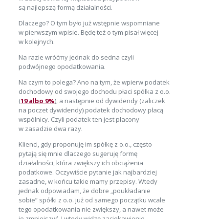
są najlepszą formą działalności.
Dlaczego? O tym było już wstępnie wspomniane
w pierwszym wpisie. Będę też o tym pisał więcej
w kolejnych.
Na razie wróćmy jednak do sedna czyli
podwójnego opodatkowania.
Na czym to polega? Ano na tym, że wpierw podatek
dochodowy od swojego dochodu płaci spółka z o.o.
(
19 albo 9%
), a następnie od dywidendy (zaliczek
na poczet dywidendy) podatek dochodowy płacą
wspólnicy. Czyli podatek ten jest płacony
w zasadzie dwa razy.
Klienci, gdy proponuję im spółkę z o.o., często
pytają się mnie dlaczego sugeruję formę
działalności, która zwiększy ich obciążenia
podatkowe. Oczywiście pytanie jak najbardziej
zasadne, w końcu takie mamy przepisy. Wtedy
jednak odpowiadam, że dobre „poukładanie
sobie” spółki z o.o. już od samego początku wcale
tego opodatkowania nie zwiększy, a nawet może
je zmniejszyć. I wtedy widzę zaciekawienie.