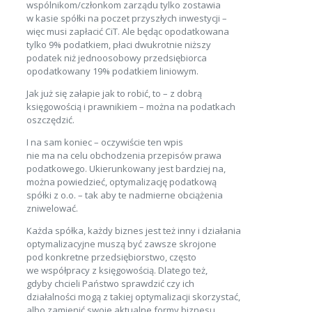
wspólnikom/członkom zarządu tylko zostawia
w kasie spółki na poczet przyszłych inwestycji –
więc musi zapłacić CiT. Ale będąc opodatkowana
tylko 9% podatkiem, płaci dwukrotnie niższy
podatek niż jednoosobowy przedsiębiorca
opodatkowany 19% podatkiem liniowym.
Jak już się załapie jak to robić, to – z dobrą
księgowością i prawnikiem – można na podatkach
oszczędzić.
I na sam koniec – oczywiście ten wpis
nie ma na celu obchodzenia przepisów prawa
podatkowego. Ukierunkowany jest bardziej na,
można powiedzieć, optymalizację podatkową
spółki z o.o. – tak aby te nadmierne obciążenia
zniwelować.
Każda spółka, każdy biznes jest też inny i działania
optymalizacyjne muszą być zawsze skrojone
pod konkretne przedsiębiorstwo, często
we współpracy z księgowością. Dlatego też,
gdyby chcieli Państwo sprawdzić czy ich
działalności mogą z takiej optymalizacji skorzystać,
albo zamienić swoje aktualne formy biznesu