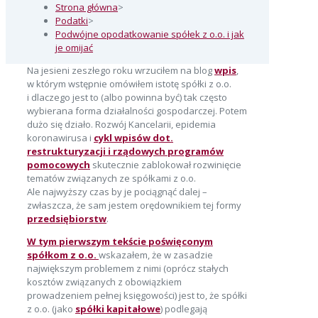
Strona główna
>
Podatki
>
Podwójne opodatkowanie spółek z o.o. i jak
je omijać
Na jesieni zeszłego roku wrzuciłem na blog
wpis
,
w którym wstępnie omówiłem istotę spółki z o.o.
i dlaczego jest to (albo powinna być) tak często
wybierana forma działalności gospodarczej. Potem
dużo się działo. Rozwój Kancelarii, epidemia
koronawirusa i
cykl wpisów dot.
restrukturyzacji i rządowych programów
pomocowych
skutecznie zablokował rozwinięcie
tematów związanych ze spółkami z o.o.
Ale najwyższy czas by je pociągnąć dalej –
zwłaszcza, że sam jestem orędownikiem tej formy
przedsiębiorstw
.
W tym pierwszym tekście poświęconym
spółkom z o.o.
wskazałem, że w zasadzie
największym problemem z nimi (oprócz stałych
kosztów związanych z obowiązkiem
prowadzeniem pełnej księgowości) jest to, że spółki
z o.o. (jako
spółki kapitałowe
) podlegają