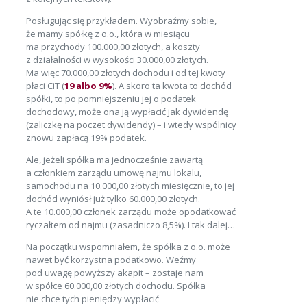
Posługując się przykładem. Wyobraźmy sobie,
że mamy spółkę z o.o., która w miesiącu
ma przychody 100.000,00 złotych, a koszty
z działalności w wysokości 30.000,00 złotych.
Ma więc 70.000,00 złotych dochodu i od tej kwoty
płaci CiT (
19 albo 9%
). A skoro ta kwota to dochód
spółki, to po pomniejszeniu jej o podatek
dochodowy, może ona ją wypłacić jak dywidendę
(zaliczkę na poczet dywidendy) – i wtedy wspólnicy
znowu zapłacą 19% podatek.
Ale, jeżeli spółka ma jednocześnie zawartą
a członkiem zarządu umowę najmu lokalu,
samochodu na 10.000,00 złotych miesięcznie, to jej
dochód wyniósł już tylko 60.000,00 złotych.
A te 10.000,00 członek zarządu może opodatkować
ryczałtem od najmu (zasadniczo 8,5%). I tak dalej…
Na początku wspomniałem, że spółka z o.o. może
nawet być korzystna podatkowo. Weźmy
pod uwagę powyższy akapit – zostaje nam
w spółce 60.000,00 złotych dochodu. Spółka
nie chce tych pieniędzy wypłacić