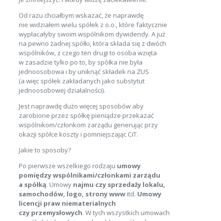
Od razu chciałbym wskazać, że naprawdę
nie widziałem wielu spółek z o.o., które faktycznie
wypłacałyby swoim wspólnikom dywidendy. A już
na pewno żadnej spółki, która składa się z dwóch
wspólników, z czego ten drugi to osoba wzięta
w zasadzie tylko po to, by spółka nie była
jednoosobowa i by uniknąć składek na ZUS
(a więc spółek zakładanych jako substytut
jednoosobowej działalności).
Jest naprawdę dużo więcej sposobów aby
zarobione przez spółkę pieniądze przekazać
wspólnikom/członkom zarządu generując przy
okazji spółce koszty i pomniejszając CiT.
Jakie to sposoby?
Po pierwsze wszelkiego rodzaju
umowy
pomiędzy wspólnikami/członkami zarządu
a spółką
. Umowy
najmu czy sprzedaży lokalu,
samochodów, logo, strony www
itd.
Umowy
licencji praw niematerialnych
czy przemysłowych
. W tych wszystkich umowach