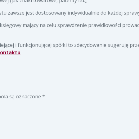
wej (jak znaki towarowe, patenty itd.);
dytu zawsze jest dostosowany indywidualnie do każdej sprawy 
księgowy mający na celu sprawdzenie prawidłowości prowad
iejącej i funkcjonującej spółki to zdecydowanie sugeruję p
ontaktu
.
ola są oznaczone
*