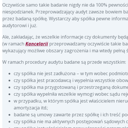
Oczywiście samo takie badanie nigdy nie da 100% pewności 
niespodzianek. Przeprowadzający audyt zawsze bowiem b
przez badaną spółkę. Wystarczy aby spółka pewne informacj
audytorowi i już.
Ale, zakładając, że wszelkie informacje czy dokumenty bę
(w ramach
Kancelarii
przeprowadzamy oczywiście takie b
wykazujący możliwe obszary zagrożenia i ma wtedy pełną ś
W ramach procedury audytu badane są przede wszystkim:
czy spółka nie jest zadłużona – w tym wobec podmiot
czy spółka jest pracodawcą i wypełnia wszystkie ob
czy spółka ma przygotowaną i przestrzeganą dokum
czy spółka wypełniła wszelkie wymogi wobec sądu rej
w przypadku, w którym spółka jest właścicielem nier
amortyzacja itd.;
badane są umowy zawarte przez spółkę i ich treść po
czy spółka nie ma aktywnych postępowań sądowych c