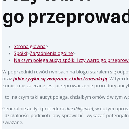
go przeprowad
Strona główna
>
Spółki
>
Zagadnienia ogólne
>
Na czym polega audyt spółki i czy warto go przeprow
W poprzednich dwóch wpisach na blogu starałem się odpo
oraz
jakie ryzyka są związane z taka transakcją
. W tym d
koniecznie zalecane jest przeprowadzenie procedury audyt
I to, na czym taki audyt polega, chciałbym omówić w tym wp
Generalnie audyt (procedura
due diligence
), w dużym upro
i działalności podmiotu aby sprawdzić i wykazać potencjal
związane.