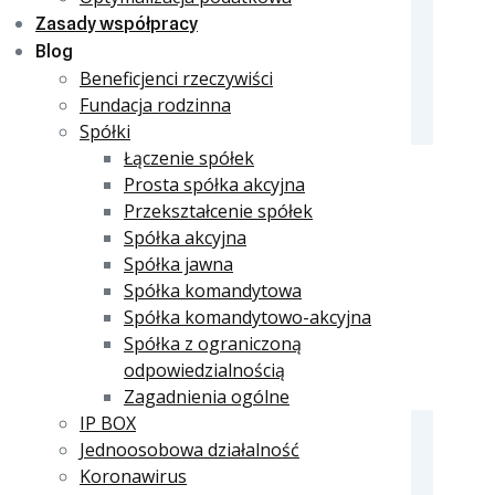
Zasady współpracy
Blog
Beneficjenci rzeczywiści
Fundacja rodzinna
Spółki
Łączenie spółek
Prosta spółka akcyjna
Przekształcenie spółek
Spółka akcyjna
Spółka jawna
Spółka komandytowa
Spółka komandytowo-akcyjna
Spółka z ograniczoną
odpowiedzialnością
Zagadnienia ogólne
IP BOX
Jednoosobowa działalność
Koronawirus