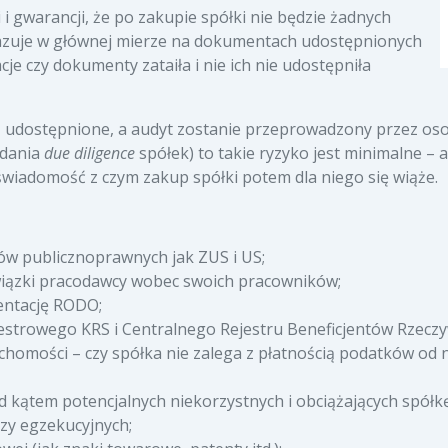
i gwarancji, że po zakupie spółki nie będzie żadnych
azuje w głównej mierze na dokumentach udostępnionych
e czy dokumenty zataiła i nie ich nie udostępniła
dą udostępnione, a audyt zostanie przeprowadzony przez os
adania
due diligence
spółek) to takie ryzyko jest minimalne –
wiadomość z czym zakup spółki potem dla niego się wiąże.
ów publicznoprawnych jak ZUS i US;
owiązki pracodawcy wobec swoich pracowników;
entację RODO;
estrowego KRS i Centralnego Rejestru Beneficjentów Rzeczy
uchomości – czy spółka nie zalega z płatnością podatków od
d kątem potencjalnych niekorzystnych i obciążających spółk
zy egzekucyjnych;