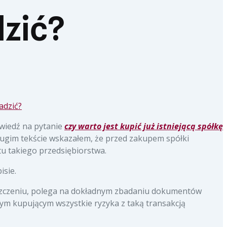
zić?
adzić?
wiedź na pytanie
czy warto jest kupić już istniejącą spółkę
rugim tekście wskazałem, że przed zakupem spółki
u takiego przedsiębiorstwa.
isie.
szczeniu, polega na dokładnym zbadaniu dokumentów
nym kupującym wszystkie ryzyka z taką transakcją