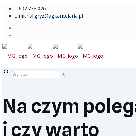
602 738 026
michal.gryz@agkancelaria.pl
✕
Na czym polega
i czy warto