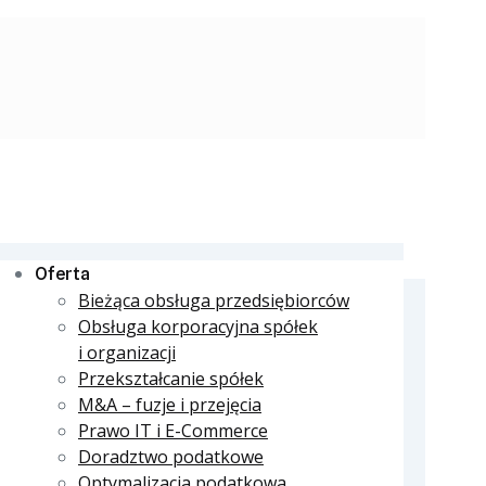
Oferta
Bieżąca obsługa przedsiębiorców
Obsługa korporacyjna spółek
i organizacji
Przekształcanie spółek
M&A – fuzje i przejęcia
Prawo IT i E-Commerce
Doradztwo podatkowe
Optymalizacja podatkowa