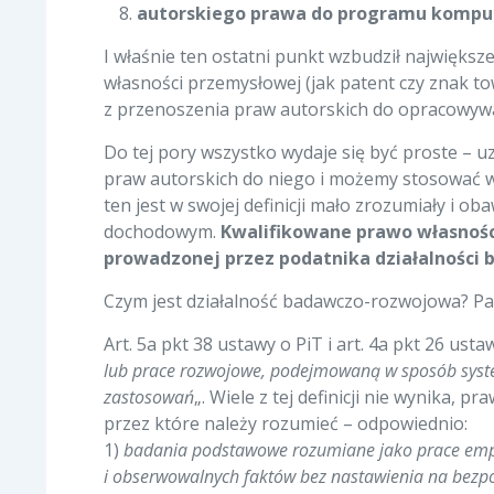
autorskiego prawa do programu komp
I właśnie ten ostatni punkt wzbudził najwięks
własności przemysłowej (jak patent czy znak t
z przenoszenia praw autorskich do opracowy
Do tej pory wszystko wydaje się być proste – 
praw autorskich do niego i możemy stosować w 
ten jest w swojej definicji mało zrozumiały i 
dochodowym.
Kwalifikowane prawo własnośc
prowadzonej przez podatnika działalności
Czym jest działalność badawczo-rozwojowa? Patr
Art. 5a pkt 38 ustawy o PiT i art. 4a pkt 26 ust
lub prace rozwojowe, podejmowaną w sposób syste
zastosowań
„. Wiele z tej definicji nie wynika,
przez które należy rozumieć – odpowiednio:
1)
badania podstawowe rozumiane jako prace empir
i obserwowalnych faktów bez nastawienia na bezp