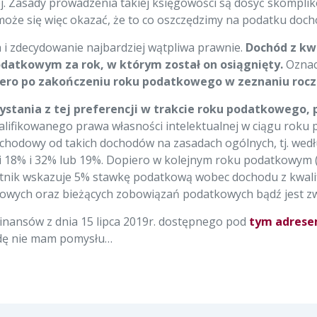
ej. Zasady prowadzenia takiej księgowości są dosyć skompl
e może się więc okazać, że to co oszczędzimy na podatku 
a i zdecydowanie najbardziej wątpliwa prawnie.
Dochód z kw
odatkowym za rok, w którym został on osiągnięty.
Oznac
iero po zakończeniu roku podatkowego w zeznaniu roc
ystania z tej preferencji w trakcie roku podatkowego,
lifikowanego prawa własności intelektualnej w ciągu roku p
ochodowy od takich dochodów na zasadach ogólnych, tj. we
i 18% i 32% lub 19%. Dopiero w kolejnym roku podatkowym (n
tnik wskazuje 5% stawkę podatkową wobec dochodu z kwalif
tkowych oraz bieżących zobowiązań podatkowych bądź jest z
inansów z dnia 15 lipca 2019r. dostępnego pod
tym adres
dę nie mam pomysłu…