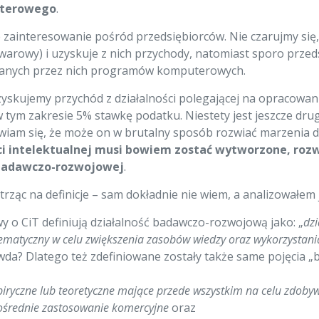
uterowego
.
ze zainteresowanie pośród przedsiębiorców. Nie czarujmy si
owarowy) i uzyskuje z nich przychody, natomiast sporo prze
wanych przez nich programów komputerowych.
uzyskujemy przychód z działalności polegającej na opracow
tym zakresie 5% stawkę podatku. Niestety jest jeszcze drug
obawiam się, że może on w brutalny sposób rozwiać marzenia 
i intelektualnej musi bowiem zostać wytworzone, rozw
 badawczo-rozwojowej
.
ząc na definicje – sam dokładnie nie wiem, a analizowałem je
awy o CiT definiują działalność badawczo-rozwojową jako: „
dz
matyczny w celu zwiększenia zasobów wiedzy oraz wykorzystan
 prawda? Dlatego też zdefiniowane zostały także same pojęcia
yczne lub teoretyczne mające przede wszystkim na celu zdobyw
ośrednie zastosowanie komercyjne
oraz