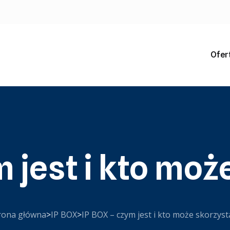
Ofer
m jest i kto moż
rona główna
>
IP BOX
>
IP BOX – czym jest i kto może skorzyst