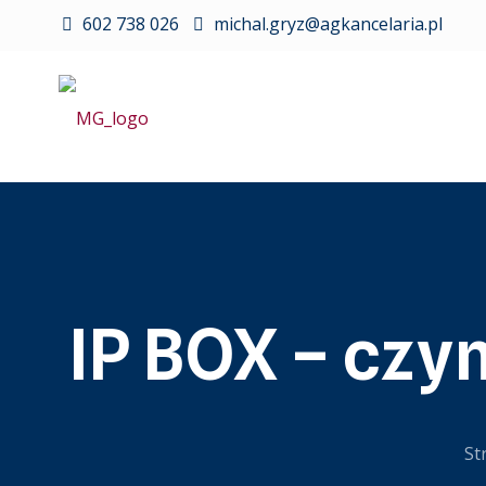
602 738 026
michal.gryz@agkancelaria.pl
IP BOX – czy
St