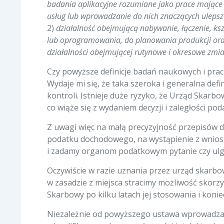
badania aplikacyjne rozumiane jako prace mające
usług lub wprowadzanie do nich znaczących uleps
2)
działalność obejmującą nabywanie, łączenie, ksz
lub oprogramowania, do planowania produkcji oraz
działalności obejmującej rutynowe i okresowe zmi
Czy powyższe definicje badań naukowych i prac
Wydaje mi się, że taka szeroka i generalna d
kontroli. Istnieje duże ryzyko, że Urząd Skarb
co wiąże się z wydaniem decyzji i zaległości p
Z uwagi więc na małą precyzyjność przepisów d
podatku dochodowego, na wystąpienie z wniosk
i zadamy organom podatkowym pytanie czy ulg
Oczywiście w razie uznania przez urząd skarbow
w zasadzie z miejsca stracimy możliwość skorzys
Skarbowy po kilku latach jej stosowania i koni
Niezależnie od powyższego ustawa wprowadza