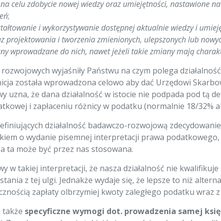
 na celu zdobycie nowej wiedzy oraz umiejętności, nastawione 
zeń
;
tałtowanie i wykorzystywanie dostępnej aktualnie wiedzy i umiej
 projektowania i tworzenia zmienionych, ulepszonych lub nowyc
any wprowadzane do nich, nawet jeżeli takie zmiany mają charak
 rozwojowych wyjaśniły Państwu na czym polega działalność
efinicja została wprowadzona celowo aby dać Urzędowi Skar
owy uzna, że dana działalność w istocie nie podpada pod tą d
odatkowej i zapłaceniu różnicy w podatku (normalnie 18/32% 
efiniujących działalność badawczo-rozwojową zdecydowanie 
iem o wydanie pisemnej interpretacji prawa podatkowego, w
a ta może być przez nas stosowana.
y w takiej interpretacji, że nasza działalność nie kwalifiku
tania z tej ulgi. Jednakże wydaje się, że lepsze to niż alter
ecznością zapłaty olbrzymiej kwoty zaległego podatku wraz z
 także
specyficzne wymogi dot. prowadzenia samej ksi