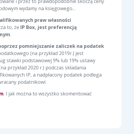
ikowane i przez to prawdopodobnie skoczą ceny
dochodowym wydamy na księgowego…
alifikowanych praw własności
za to, że
IP Box, jest preferencją
znym
.
 poprzez pomniejszanie zaliczek na podatek
odatkowego (na przykład 2019r.) jest
dług stawki podstawowej 9% lub 19% ustawy
a przykład 2020 r.) podczas składania
ikowanych IP, a nadpłacony podatek podlega
wracany podatnikowi.
em
. I jak można to wszystko skomentować