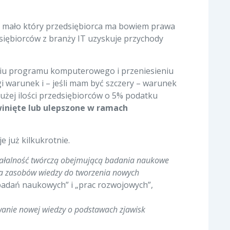
ę, mało który przedsiębiorca ma bowiem prawa
dsiębiorców z branży IT uzyskuje przychody
aniu programu komputerowego i przeniesieniu
i warunek i – jeśli mam być szczery – warunek
dużej ilości przedsiębiorców o 5% podatku
inięte lub ulepszone w ramach
 już kilkukrotnie.
iałalność twórczą obejmującą badania naukowe
ia zasobów wiedzy do tworzenia nowych
 „badań naukowych” i „prac rozwojowych”,
anie nowej wiedzy o podstawach zjawisk