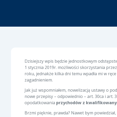
D
zisiejszy wpis będzie jednostkowym odstępstw
1 stycznia 2019r. możliwości skorzystania pr
roku, jednakże kilka dni temu wpadła mi w ręce
zagadnieniem.
Jak już wspomniałem, nowelizacją ustawy o po
nowe przepisy – odpowiednio – art. 30ca i art. 
opodatkowania
przychodów z kwalifikowanyc
Brzmi pięknie, prawda? Nawet bym powiedział, 