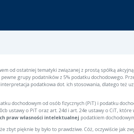
em od ostatniej tematyki związanej z prostą spółką akcyjną
zez pewne grupy podatników z 5% podatku dochodowego. Prze
 interpretacja podatkowa dot. ich stosowania, dlatego też uz
datku dochodowym od osób fizycznych (PiT) i podatku doch
30cb ustawy o PiT oraz art. 24d i art. 24e ustawy o CiT, któ
h praw własności intelektualnej
podatkiem dochodowym
że zbyt pięknie by było to prawdziwe. Cóż, oczywiście jak 