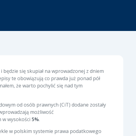
 i będzie się skupiał na wprowadzonej z dniem
pisy te obowiązują co prawda już ponad pół
nałem, że warto pochylić się nad tym
odowym od osób prawnych (CiT) dodane zostały
re wprowadzają możliwość
 w wysokości
5%
.
zwykle w polskim systemie prawa podatkowego