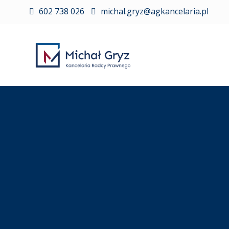
602 738 026
michal.gryz@agkancelaria.pl