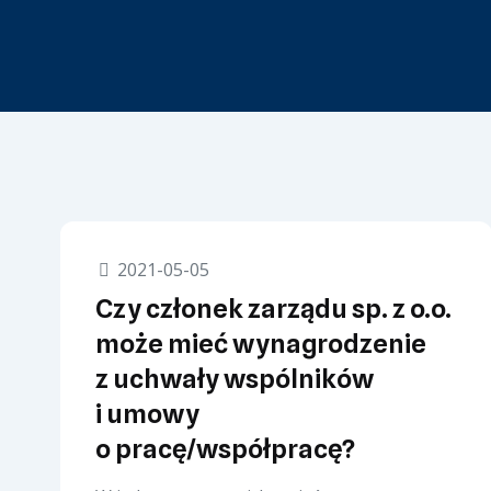
2021-05-05
Czy członek zarządu sp. z o.o.
może mieć wynagrodzenie
z uchwały wspólników
i umowy
o pracę/współpracę?