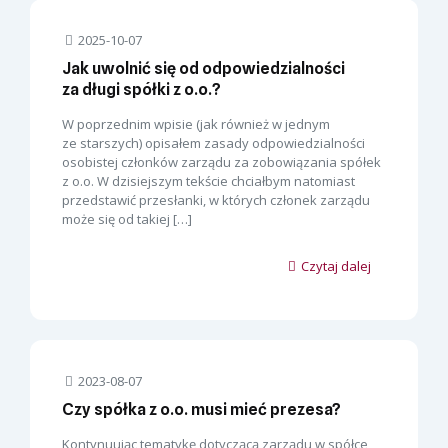
2025-10-07
Jak uwolnić się od odpowiedzialności
za długi spółki z o.o.?
W poprzednim wpisie (jak również w jednym
ze starszych) opisałem zasady odpowiedzialności
osobistej członków zarządu za zobowiązania spółek
z o.o. W dzisiejszym tekście chciałbym natomiast
przedstawić przesłanki, w których członek zarządu
może się od takiej
[…]
Czytaj dalej
2023-08-07
Czy spółka z o.o. musi mieć prezesa?
Kontynuując tematykę dotyczącą zarządu w spółce