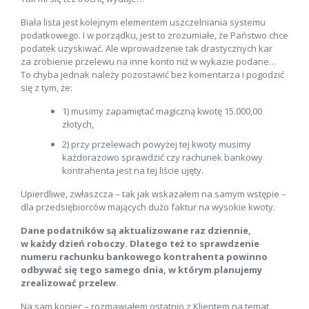
Biała lista jest kolejnym elementem uszczelniania systemu
podatkowego. I w porządku, jest to zrozumiałe, że Państwo chce
podatek uzyskiwać. Ale wprowadzenie tak drastycznych kar
za zrobienie przelewu na inne konto niż w wykazie podane…
To chyba jednak należy pozostawić bez komentarza i pogodzić
się z tym, że:
1) musimy zapamiętać magiczną kwotę 15.000,00
złotych,
2) przy przelewach powyżej tej kwoty musimy
każdorazowo sprawdzić czy rachunek bankowy
kontrahenta jest na tej liście ujęty.
Upierdliwe, zwłaszcza – tak jak wskazałem na samym wstępie –
dla przedsiębiorców mających dużo faktur na wysokie kwoty.
Dane podatników są aktualizowane raz dziennie,
w każdy dzień roboczy. Dlatego też to sprawdzenie
numeru rachunku bankowego kontrahenta powinno
odbywać się tego samego dnia, w którym planujemy
zrealizować przelew
.
Na sam koniec – rozmawiałem ostatnio z Klientem na temat