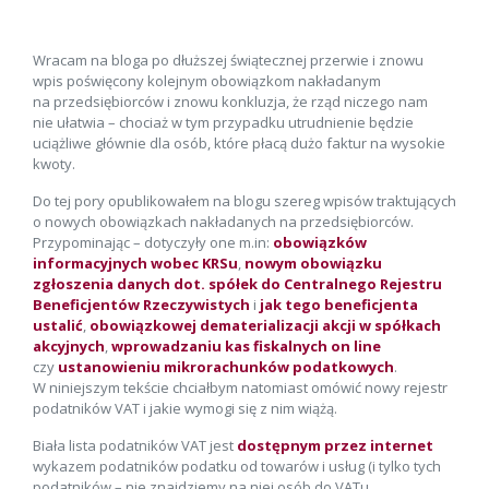
Wracam na bloga po dłuższej świątecznej przerwie i znowu
wpis poświęcony kolejnym obowiązkom nakładanym
na przedsiębiorców i znowu konkluzja, że rząd niczego nam
nie ułatwia – chociaż w tym przypadku utrudnienie będzie
uciążliwe głównie dla osób, które płacą dużo faktur na wysokie
kwoty.
Do tej pory opublikowałem na blogu szereg wpisów traktujących
o nowych obowiązkach nakładanych na przedsiębiorców.
Przypominając – dotyczyły one m.in:
obowiązków
informacyjnych wobec KRSu
,
nowym obowiązku
zgłoszenia danych dot. spółek do Centralnego Rejestru
Beneficjentów Rzeczywistych
i
jak tego beneficjenta
ustalić
,
obowiązkowej dematerializacji akcji w spółkach
akcyjnych
,
wprowadzaniu kas fiskalnych on line
czy
ustanowieniu mikrorachunków podatkowych
.
W niniejszym tekście chciałbym natomiast omówić nowy rejestr
podatników VAT i jakie wymogi się z nim wiążą.
Biała lista podatników VAT jest
dostępnym przez internet
wykazem podatników podatku od towarów i usług (i tylko tych
podatników – nie znajdziemy na niej osób do VATu