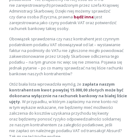
nie zarejestrowanych) prowadzonym przez szefa Krajowej
Administracji Skarbowej. Dzięki niej możemy sprawdzić
czy dana osoba (fizyczna, prawna
bądź inna
) jest
zarejestrowana jako czyny podatnik VAT oraz potwierdzić
rachunek bankowy takiej osoby.
Obowiązek sprawdzenia czy nasz kontrahent jest czynnym
podatnikiem podatku VAT obowiązywał od lat – wystawianie
faktur na podmioty do VATu nie zgłoszone mogło powodować
zakwestionowanie przez Urzędy Skarbowe odliczenia tego
podatku – na tym gruncie nic więc się nie zmienia. Pojawia się
jednak pytanie – po co mamy sprawdzać na tej liście rachunki
bankowe naszych kontrahentów?
Otóż biała lista wprowadziła wymóg, że
zapłata naszym
kontrahentom kwot powyżej 15.000,00 złotych może być
dokonana wyłącznie na rachunek bankowy na białej liście
ujęty.
W przypadku, w którym zapłacimy na inne konto niż
w tym wykazie wskazane, nie będziemy mieć możliwości
zaliczenia do kosztów uzyskania przychodu tej kwoty
oraz będziemy ponosić ryzyko odpowiedzialności solidarnej
ze naszym kontrahentem za zaległości podatkowe, jeśli
nie zapłaci on należnego podatku VAT od transakcji! Absurd?
Tak mi się też trochę wydaje…